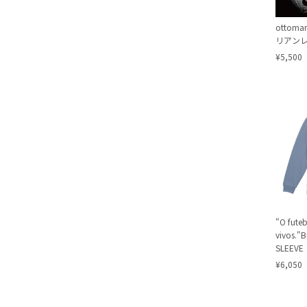
ottom
リアン
¥5,500
"O futeb
vivos."B
SLEEVE
¥6,050