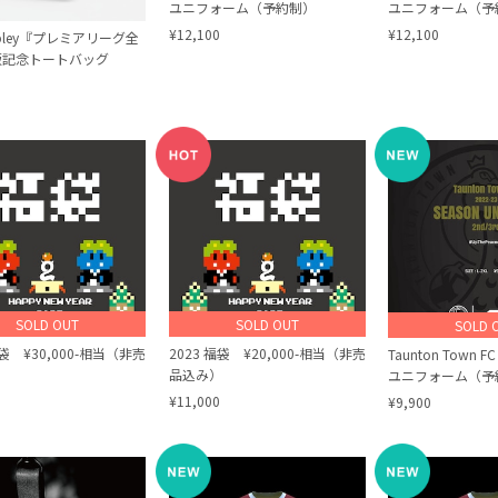
ユニフォーム（予約制）
ユニフォーム（予
¥12,100
¥12,100
abley『プレミアリーグ全
版記念トートバッグ
SOLD OUT
SOLD OUT
SOLD 
福袋 ¥30,000-相当（非売
2023 福袋 ¥20,000-相当（非売
Taunton Town FC
）
品込み）
ユニフォーム（予
¥11,000
¥9,900