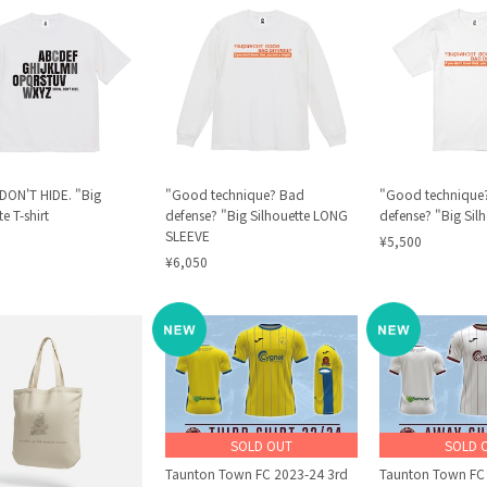
ON'T HIDE. "Big
"Good technique? Bad
"Good technique
e T-shirt
defense? "Big Silhouette LONG
defense? "Big Silh
SLEEVE
¥5,500
¥6,050
SOLD OUT
SOLD 
Taunton Town FC 2023-24 3rd
Taunton Town FC