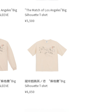
 Angeles"Big
"The Match of Los Angeles"Big
SLEEVE
Silhouette T-shirt
¥5,500
蘇格蘭”Big
蹴球戯画其ノ壱 ”蘇格蘭”Big
SLEEVE
Silhouette T-shirt
¥6,050