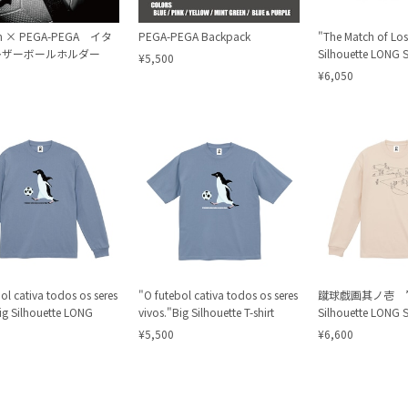
an × PEGA-PEGA イタ
PEGA-PEGA Backpack
"The Match of Los
レザーボールホルダー
Silhouette LONG 
¥5,500
¥6,050
ol cativa todos os seres
"O futebol cativa todos os seres
蹴球戯画其ノ壱 ”
ig Silhouette LONG
vivos."Big Silhouette T-shirt
Silhouette LONG 
¥5,500
¥6,600