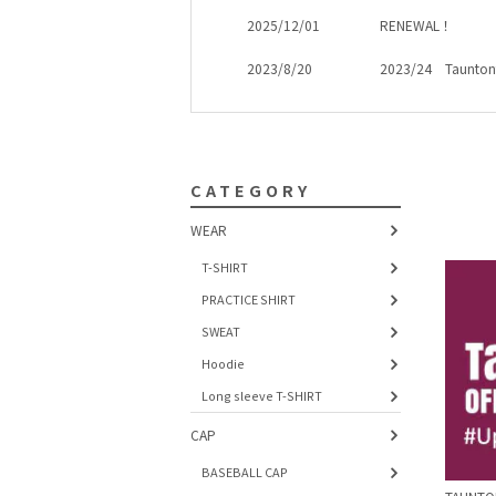
2025/12/01
RENEWAL！
2023/8/20
2023/24 Taun
CATEGORY
WEAR
T-SHIRT
PRACTICE SHIRT
SWEAT
Hoodie
Long sleeve T-SHIRT
CAP
BASEBALL CAP