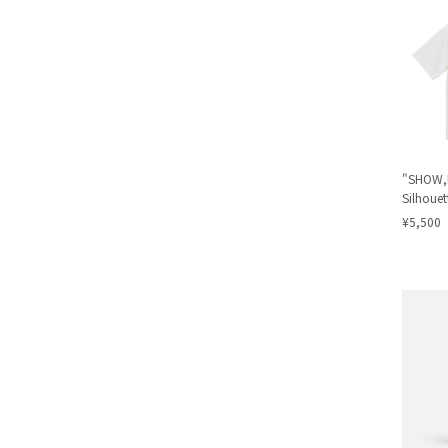
"SHOW,D
Silhouett
¥5,500